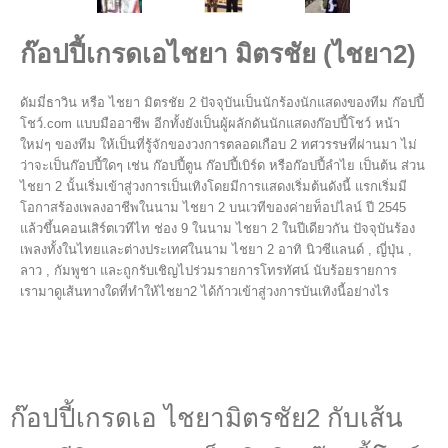
ก๊อปปี้เกรดเอไชยา มิตรชัย (ไชยา2)
ดัมมี่ธาวิน หรือ ไชยา มิตรชัย 2 ปัจจุบันเป็นนักร้องนักแสดงของทีม ก๊อปปี้
โชว์.com แบบมืออาชีพ อีกทั้งยังเป็นผู้ผลักดันนักแสดงก๊อปปี้โชว์ หน้า
ใหม่ๆ ของทีม ให้เป็นที่รู้จักของวงการตลอดเกือบ 2 ทศวรรษที่ผ่านมา ไม่
ว่าจะเป็นก๊อปปี้ใดๆ เช่น ก๊อปปี้ตูน ก๊อปปี้เบิร์ด หรือก๊อปปี้ลำไย เป็นต้น
ส่วน
ไชยา 2 นั้นเริ่มเข้าสู่วงการเป็นเทิงโดยมีการแสดงเริ่มต้นดังนี้
แรกเริ่มมี
โอกาสร้องเพลงอาชีพในนาม ไชยา 2 บนเวทีของค่ายท็อปไลน์ ปี 2545
แล้ว
ขึ้นคอนเสิร์ตเวทีไท ช่อง 9 ในนาม ไชยา 2 ในปีเดียวกัน
ปัจจุบันร้อง
เพลงทั้งในไทยและต่างประเทศในนาม ไชยา 2 อาทิ นิวซีแลนด์ , ญี่ปุ่น ,
ลาว , กัมพูชา
และถูกรับเชิญไปร่วมรายการโทรทัศน์ นับร้อยรายการ
เรามาดูเส้นทางใดที่ทำให้ไชยา2 ได้ก้าวเข้าสู่วงการบันเทิงนี้อย่างไร
ก๊อปปี้เกรดเอ ไชยามิตรชัย2 กับเส้น