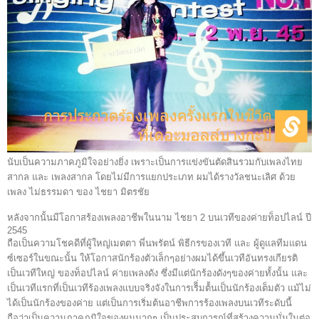
นับเป็นความภาคภูมิใจอย่างยิ่ง เพราะเป็นการแข่งขันตัดสินรวมกับเพลงไทย
สากล และ เพลงสากล โดยไม่มีการแยกประเภท ผมได้รางวัลชนะเลิศ ด้วย
เพลง ไม่ธรรมดา ของ ไชยา มิตรชัย
หลังจากนั้นมีโอกาสร้องเพลงอาชีพในนาม ไชยา 2 บนเวทีของค่ายท็อปไลน์ ปี
2545
ถือเป็นความโชคดีที่ผู้ใหญ่เมตตา พี่นพรัตน์ พิธีกรของเวที และ ผู้ดูแลทีมแดน
ซ์เซอร์ในขณะนั้น ให้โอกาสนักร้องตัวเล็กๆอย่างผมได้ขึ้นเวทีอันทรงเกียรติ
เป็นเวทีใหญ่ ของท็อปไลน์ ค่ายเพลงดัง ซึ่งมีแต่นักร้องดังๆของค่ายทั้งนั้น และ
เป็นเวทีแรกที่เป็นเวทีร้องเพลงแบบจริงจังในการเริิ่มต้้นเป็นนักร้องเต็มตัว แม้ไม่
ได้เป็นนักร้องของค่าย แต่เป็นการเริ่มต้นอาชีพการร้องเพลงบนเวทีระดับนี้
ถือว่าเป็นความภาคภูมิใจของผมมากๆ เป็นประสบการณ์ที่สร้างความมั่นในต่อ