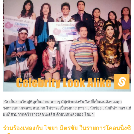
 นับเป็นงานใหญ่ที่ดูเป็นสากลมากๆ มีผู้เข้าแข่งขันก๊อปปี้เป็นคนดังของทุก
วงการหลากหลายคนมาก ไม่ว่าจะเป็นวงการ ดารา , นักร้อง , นักกีฬา ฯลฯ แต่
ผมก็สามารถคว้ารางวัลชนะเลิศ ด้วยบทเพลงของ ไชยา 
ร่วมร้องเพลงกับ ไชยา มิตรชัย ในรายการโคลนนิ่งซิ