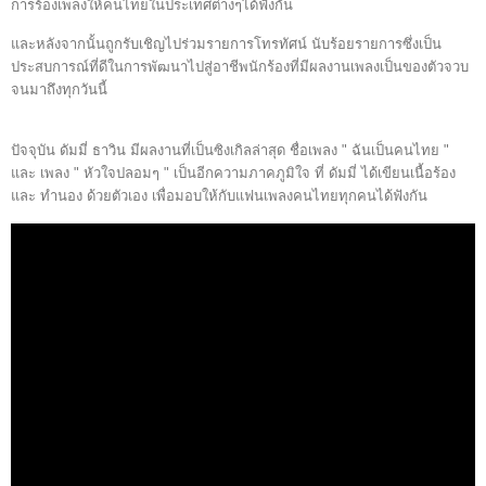
การร้องเพลงให้คนไทยในประเทศต่างๆได้ฟังกัน
และหลังจากนั้นถูกรับเชิญไปร่วมรายการโทรทัศน์ นับร้อยรายการซึ่งเป็น
ประสบการณ์ที่ดีในการพัฒนาไปสู่อาชีพนักร้องที่มีผลงานเพลงเป็นของตัวจวบ
จนมาถึงทุกวันนี้
ปัจจุบัน ดัมมี่ ธาวิน มีผลงานที่เป็นซิงเกิลล่าสุด ชื่อเพลง " ฉันเป็นคนไทย "
และ เพลง " หัวใจปลอมๆ " เป็นอีกความภาคภูมิใจ ที่ ดัมมี่ ได้เขียนเนื้อร้อง
และ ทำนอง ด้วยตัวเอง เพื่อมอบให้กับแฟนเพลงคนไทยทุกคนได้ฟังกัน