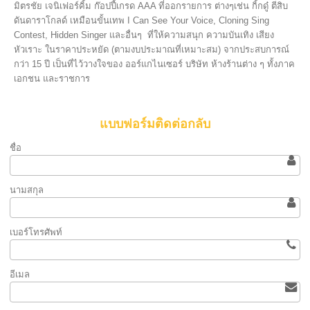
มิตรชัย เจนิเฟอร์คิ้ม ก๊อปปี้เกรด AAA ที่ออกรายการ ต่างๆเช่น กิ้กดู๋ ตีสิบ
ดันดาราโกลด์ เหมือนขั้นเทพ I Can See Your Voice, Cloning Sing
Contest, Hidden Singer และอื่นๆ ที่ให้ความสนุก ความบันเทิง เสียง
หัวเราะ ในราคาประหยัด (ตามงบประมาณที่เหมาะสม) จากประสบการณ์
กว่า 15 ปี เป็นที่ไว้วางใจของ ออร์แกไนเซอร์ บริษัท ห้างร้านต่าง ๆ ทั้งภาค
เอกชน และราชการ
แบบฟอร์มติดต่อกลับ
ชื่อ
นามสกุล
เบอร์โทรศัพท์
อีเมล