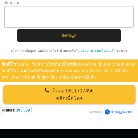
ข้อความ
เมื่อท่านส่งข้อมูลผ่านฟอร์ม จะถือว่าท่านยอมรับใน
นโยบายความเป็นส่วนตัว
ของเรา
ก๊อปปี้โชว์.com
: รับจัดงานโชว์ก๊อปปี้โชว์ชื่อดังของไทย เป็นแหล่งรวมนักแสดง
ก๊อปปี้โชว์ เงาเสียง ศิลปินดังระดับประเทศและสากล ที่ออกรายการ ตีสิบดัน
ดารา ดันดาราโกลด์ กิ๋กดู๋เงาเสียง เหมือนขั้นเทพ เป็นต้น
ติดต่อ
0811717456
คลิกเพื่อโทร
Visitors:
395,509