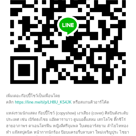
เพิ่มเดอะก๊อปปี้โชว์เป็นเพื่อนโดย
คลิก
https://line.me/ti/p/LH8U_K54JK
หรือสแกนคิวอาร์โค้ด
แหล่งรวมนักแสดง ก๊อปปี้โชว์ (copyshow) เงาเสียง (cover) ศิลปินดังระดับ
ประเทศ เช่น เบิร์ดธงไชย แอ๊ดคาราบาว ตูนบอดี้แสลม เสกโลโซ ติ๊กชิโร่
ฮายอาภาพร ดาเอนโดรฟีน หญิงลีศรีจุมพล ใบเตยอาร์สยาม ลำไยไหทอง
ทำ แจ๊สสปุคนิค หน้ากากนักร้อง ป๊อบแครอรี่บลาบลา ใหม่เจริญปุระ ไชยา