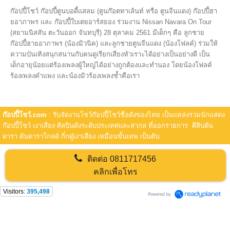
ก๊อปปี้โชว์ ก๊อปปี้ตูนบอดี้แสลม (ตูนก๊อตทาเล้นท์ หรือ ตูนจีนแดง) ก๊อปปี้ฮา
ยอาภาพร และ ก๊อปปี้ใบเตยอาร์สยอง ร่วมงาน Nissan Navara On Tour
(สยามนิสสัน ตะวันออก จันทบุรี) 28 ตุลาคม 2561 มีเด็กๆ คือ ลูกชาย
ก๊อปปี้ฮายอาภาพร (น้องมิวนิค) และลูกชายตูนจีนแดง (น้องโฟลค์) ร่วมให้
ความบันเทิงสนุกสนานกับคนดูเรียกเสียงหัวเราะได้อย่างเป็นอย่างดี เป็น
เด็กอายุน้อยแต่ร้องเพลงผู้ใหญ่ได้อย่างถูกต้องและทำนอง โดยน้องโฟลค์
ร้องเพลงคำแพง และน้องมิวร้องเพลงช้ำคือเรา
ก๊อปปี้โชว์.com
: รับจัดงานโชว์ก๊อปปี้โชว์ชื่อดังของไทย เป็นแหล่งรวมนักแสดง
ก๊อปปี้โชว์ เงาเสียง ศิลปินดังระดับประเทศและสากล ที่ออกรายการ ตีสิบดัน
ดารา ดันดาราโกลด์ กิ๋กดู๋เงาเสียง เหมือนขั้นเทพ เป็นต้น
ติดต่อ
0811717456
คลิกเพื่อโทร
Visitors:
395,498